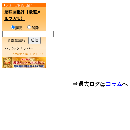
メルマガ購読・解除
超映画批評【最速メ
ルマガ版】
購読
解除
読者購読規約
>>
バックナンバー
powered by
まぐまぐ！
⇒過去ログは
コラム
へ