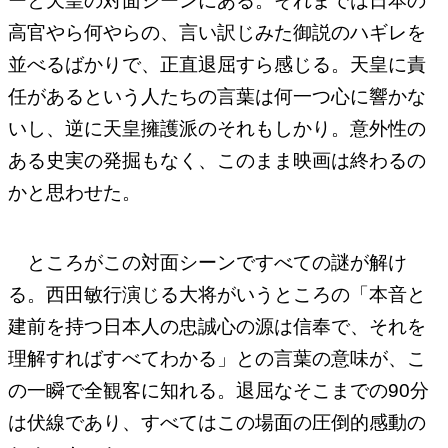
ーと天皇の対面シーンにある。それまでは日本の
高官やら何やらの、言い訳じみた御説のハギレを
並べるばかりで、正直退屈すら感じる。天皇に責
任があるという人たちの言葉は何一つ心に響かな
いし、逆に天皇擁護派のそれもしかり。意外性の
ある史実の発掘もなく、このまま映画は終わるの
かと思わせた。
ところがこの対面シーンですべての謎が解け
る。西田敏行演じる大将がいうところの「本音と
建前を持つ日本人の忠誠心の源は信奉で、それを
理解すればすべてわかる」との言葉の意味が、こ
の一瞬で全観客に知れる。退屈なそこまでの90分
は伏線であり、すべてはこの場面の圧倒的感動の