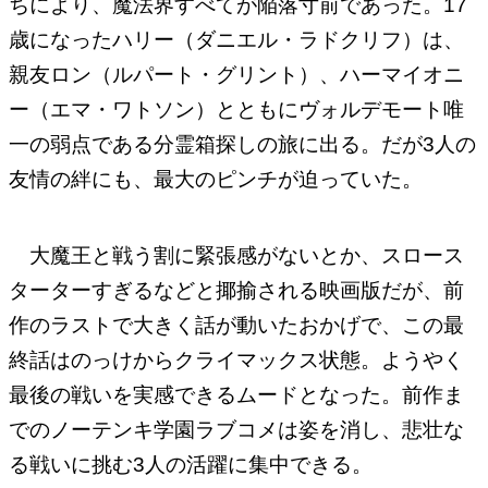
ちにより、魔法界すべてが陥落寸前であった。17
歳になったハリー（ダニエル・ラドクリフ）は、
親友ロン（ルパート・グリント）、ハーマイオニ
ー（エマ・ワトソン）とともにヴォルデモート唯
一の弱点である分霊箱探しの旅に出る。だが3人の
友情の絆にも、最大のピンチが迫っていた。
大魔王と戦う割に緊張感がないとか、スロース
ターターすぎるなどと揶揄される映画版だが、前
作のラストで大きく話が動いたおかげで、この最
終話はのっけからクライマックス状態。ようやく
最後の戦いを実感できるムードとなった。前作ま
でのノーテンキ学園ラブコメは姿を消し、悲壮な
る戦いに挑む3人の活躍に集中できる。