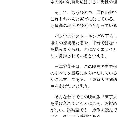
素の薄い乳首周辺はまさに男性の
そして、もうひとつ、原作の中
これもちゃんと実写になっている
も最高の場面のひとつとなってい
パンツごとストッキングを下ろ
場面の臨場感たるや、半端ではな
を揉みまくられ、とにかくエロイ
なく発揮されているといえる。
三津谷葉子は、この映画の中で
のすべてを観客にさらけだしている
がされ方、である。『東京大学物
点をあげたいと思う。
そんなわけでこの映画版『東京
を受け入れている人にこそ、お勧
がない。試写室でも、原作を読ん
いた。そういう映画である。