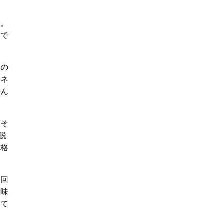
ン
。
中で
この
ムネ
かん
どそ
脱
合格
終回
意味
して