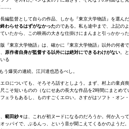
だ……。
初長編監督として自らの作品、しかも『東京大学物語』を選ん
で終わらせるはずがなかった
のである。私も途中まで、上記の
っていたから、この映画の大きな仕掛けにまんまと引っかかっ
画版『東京大学物語』は、確かに『東京大学物語』以外の何者
は、
原作者自身が監督する以外には絶対にできるわけがない
。
ている
、もう爆笑の連続。江川達也恐るべし。
、エロについても、そろそろ話すとしよう。まず、村上の童貞
尺こそ短いものの（なにせあの長大な作品を2時間にまとめて
るフェラもあるし、ものすごくエロい。さすがはソフト・オン
ト、
範田紗々
は、これが初ヌードになるのだろうか。何か入っ
なオッパイで、ぶるんっ、という音が聞こえてくるかのようだ