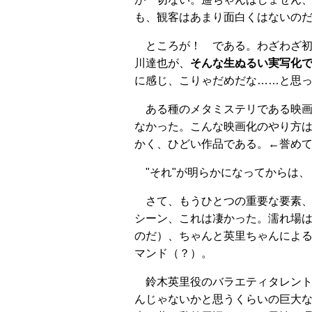
も、観客はあまり面白くはないの
ところが！ である。わざわざ
川達也が、
そんな生ぬるい実写化
に感じ、こりゃだめだな……と思
ある種のメタミステリである映
なかった。こんな映画化のやり方
かく、ひどい作品である。←誉め
"それ"が明らかになってからは
さて、もうひとつの重要な要素
シーン、これは凄かった。濡れ場は
のだ）、ちゃんと英里ちゃんによ
マンド（？）。
鈴木英里役のバラエティタレン
んじゃないかと思うくらいの巨大