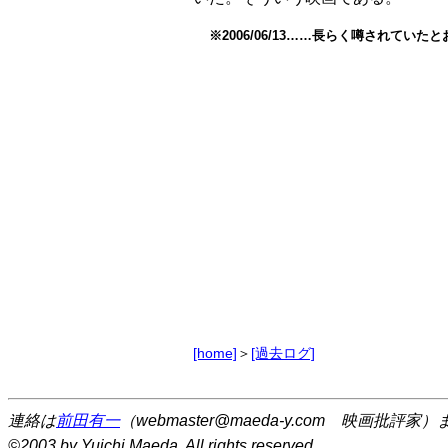
※2006/06/13……長らく噂されてい
[home]
＞
[過去ログ]
連絡は
前田有一
（webmaster@maeda-y.com 映画批評家）
©2003 by Yuichi Maeda. All rights reserved.