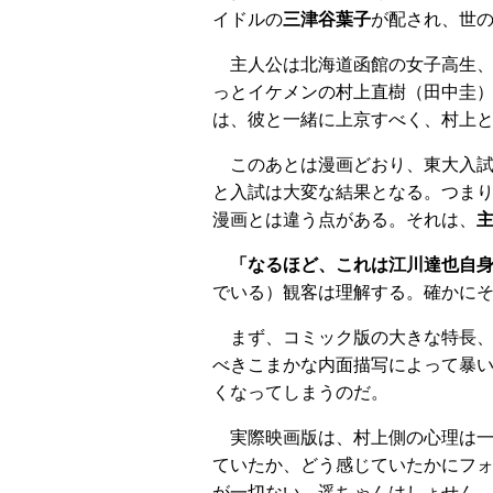
イドルの
三津谷葉子
が配され、世
主人公は北海道函館の女子高生
っとイケメンの村上直樹（田中圭
は、彼と一緒に上京すべく、村上
このあとは漫画どおり、東大入
と入試は大変な結果となる。つま
漫画とは違う点がある。それは、
「なるほど、これは江川達也自
でいる）観客は理解する。確かに
まず、コミック版の大きな特長
べきこまかな内面描写によって暴
くなってしまうのだ。
実際映画版は、村上側の心理は
ていたか、どう感じていたかにフ
が一切ない。遥ちゃんはしょせん