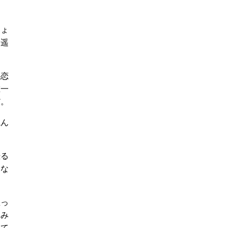
ちょ
た遥
の恋
唯一
だ。
読ん
恐る
けな
思っ
深み
見て