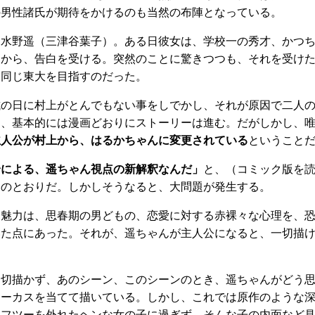
の男性諸氏が期待をかけるのも当然の布陣となっている。
、水野遥（三津谷葉子）。ある日彼女は、学校一の秀才、かつ
）から、告白を受ける。突然のことに驚きつつも、それを受け
と同じ東大を目指すのだった。
試の日に村上がとんでもない事をしでかし、それが原因で二人
り、基本的には漫画どおりにストーリーは進む。だがしかし、
主人公が村上から、はるかちゃんに変更されている
ということ
身による、遥ちゃん視点の新解釈なんだ」
と、（コミック版を
そのとおりだ。しかしそうなると、大問題が発生する。
、魅力は、思春期の男どもの、恋愛に対する赤裸々な心理を、
いた点にあった。それが、遥ちゃんが主人公になると、一切描
一切描かず、あのシーン、このシーンのとき、遥ちゃんがどう
ォーカスを当てて描いている。しかし、これでは原作のような
、フツーを外れたヘンな女の子に過ぎず、そんな子の内面など