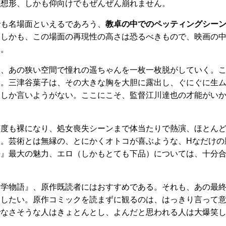
理想形、しかも仰向けでもぜんぜん崩れません。
でも名場面といえるであろう、
教卓の中でのペッティングシー
。しかも、この場面の再現性の高さは恐るべきもので、映画の
る。
し、あの狭い空間で憧れの遥ちゃんを一枚一枚脱がしていく。
い。三津谷葉子は、その大きな胸を大胆に露出し、ぐにぐに生
としか言いようがない。ここにこそ、監督江川達也の才能がい
何度も裸になり、処女喪失シーンまで体当たりで熱演、ほとん
。芸術とは無縁の、とにかくオトコが喜ぶような、Hなだけの
語』最大の魅力、エロ（しかもとても下品）については、十分
大学物語』、原作既読者にはおすすめである。それも、あの最
めしたい。原作コミックを読まずに観るのは、はっきり言って
でなさそうな人はきょとんとし、よんだと思われる人は大爆笑