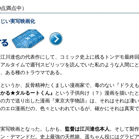
00点満点中）
まじい実写映画化
、江川達也の代表作にして、コミック史上に残るトンデモ最終
リアルタイムで週刊スピリッツを読んでいた私のような人間に
は、ある種のトラウマである。
きというか、反骨精神たくましい漫画家で、毒のない『ドラえ
じかる★タルるートくん』
という子供向け（？）漫画を描いた
身の力で送り出した漫画『東京大学物語』は、それはそれは凄
極のエロ漫画だの、色々といわれているが、確かにそれは真実
に実写映画となった。しかも、
監督は江川達也本人
。そして製
オン・デマンドだ。史上最強の天然娘、遥ちゃん役にはグラビ