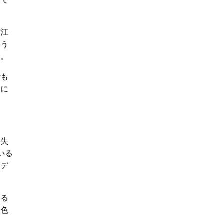
だ江
よう
た。
でも
とに
喪失
いる
・デ
てる
。色