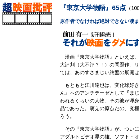
『東京大学物語』65点
（1
原作者でなければ絶対できない凄
漫画『東京大学物語』といえば
大評判（大不評？！）の問題作。
ては、あのすさまじい終盤の展開
もともと江川達也は、変化球好
ん』へのアンチテーゼとして
『ま
われるくらいの人物。その彼が渾
品であった。萌えの原点だの、究
ろう。
その『東京大学物語』が、つい
アダルトビデオ界の雄、ソフト・