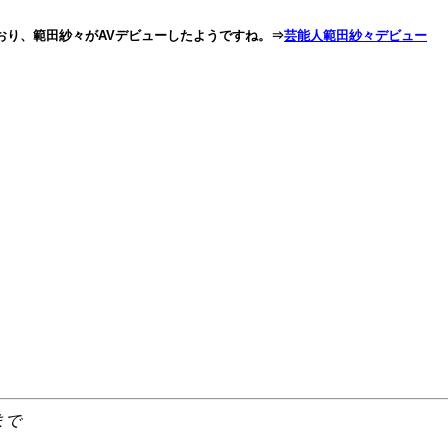
たとおり、範田紗々がAVデビューしたようですね。⇒
芸能人範田紗々デビュー
まで